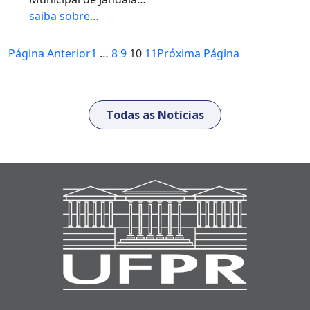
saiba sobre…
Página Anterior
1
…
8
9
10
11
Próxima Página
Todas as Notícias