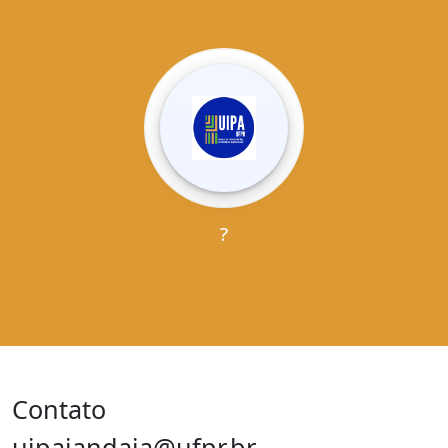
?
Contato
uipajandaia@ufpr.br