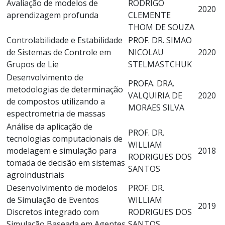
Avaliação de modelos de
RODRIGO
2020
aprendizagem profunda
CLEMENTE
THOM DE SOUZA
Controlabilidade e Estabilidade
PROF. DR. SIMAO
de Sistemas de Controle em
NICOLAU
2020
Grupos de Lie
STELMASTCHUK
Desenvolvimento de
PROFA. DRA.
metodologias de determinação
VALQUIRIA DE
2020
de compostos utilizando a
MORAES SILVA
espectrometria de massas
Análise da aplicação de
PROF. DR.
tecnologias computacionais de
WILLIAM
modelagem e simulação para
2018
RODRIGUES DOS
tomada de decisão em sistemas
SANTOS
agroindustriais
Desenvolvimento de modelos
PROF. DR.
de Simulação de Eventos
WILLIAM
2019
Discretos integrado com
RODRIGUES DOS
Simulação Baseada em Agentes
SANTOS