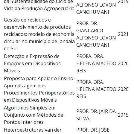
da Sustentabilidade do Ciclo de
2019
ALFONSO LOVON
Vida da Produção Agropecuária
CANCHUMANI
Gestão de resíduos e
PROF. DR.
desenvolvimento de produtos
GIANCARLO
reciclados: modelo de economia
2021
ALFONSO LOVON
circular no município de Jandaia
CANCHUMANI
do Sul
Detecção e Expressão de
PROFA. DRA.
Emoções em Dispositivos
HELENA MACEDO
2020
Móveis
REIS
Proposta para Apoiar o Ensino-
PROFA. DRA.
Aprendizagem dos
HELENA MACEDO
2020
Procedimentos Perioperatórios
REIS
em Dispositivos Móveis
Algoritmos Simples em
PROF. DR. JAIR DA
Conjunto com Métodos de
2015
SILVA
Pontos Interiores
Heteroestruturas van der
PROF. DR. JOSE