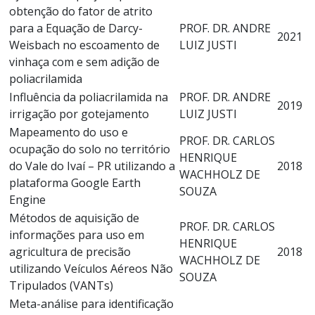
obtenção do fator de atrito
para a Equação de Darcy-
PROF. DR. ANDRE
2021
Weisbach no escoamento de
LUIZ JUSTI
vinhaça com e sem adição de
poliacrilamida
Influência da poliacrilamida na
PROF. DR. ANDRE
2019
irrigação por gotejamento
LUIZ JUSTI
Mapeamento do uso e
PROF. DR. CARLOS
ocupação do solo no território
HENRIQUE
do Vale do Ivaí – PR utilizando a
2018
WACHHOLZ DE
plataforma Google Earth
SOUZA
Engine
Métodos de aquisição de
PROF. DR. CARLOS
informações para uso em
HENRIQUE
agricultura de precisão
2018
WACHHOLZ DE
utilizando Veículos Aéreos Não
SOUZA
Tripulados (VANTs)
Meta-análise para identificação