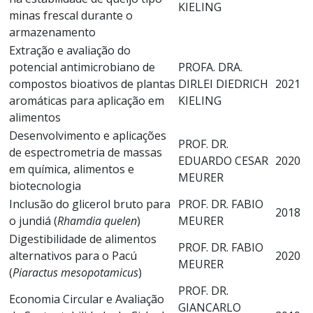
KIELING
minas frescal durante o
armazenamento
Extração e avaliação do
potencial antimicrobiano de
PROFA. DRA.
compostos bioativos de plantas
DIRLEI DIEDRICH
2021
aromáticas para aplicação em
KIELING
alimentos
Desenvolvimento e aplicações
PROF. DR.
de espectrometria de massas
EDUARDO CESAR
2020
em química, alimentos e
MEURER
biotecnologia
Inclusão do glicerol bruto para
PROF. DR. FABIO
2018
o jundiá (
Rhamdia quelen
)
MEURER
Digestibilidade de alimentos
PROF. DR. FABIO
alternativos para o Pacú
2020
MEURER
(
Piaractus mesopotamicus
)
PROF. DR.
Economia Circular e Avaliação
GIANCARLO