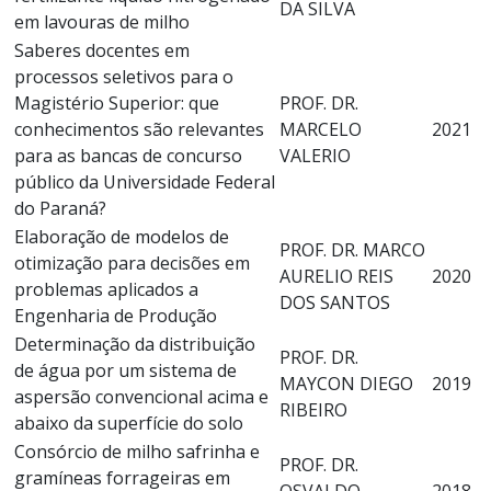
DA SILVA
em lavouras de milho
Saberes docentes em
processos seletivos para o
Magistério Superior: que
PROF. DR.
conhecimentos são relevantes
MARCELO
2021
para as bancas de concurso
VALERIO
público da Universidade Federal
do Paraná?
Elaboração de modelos de
PROF. DR. MARCO
otimização para decisões em
AURELIO REIS
2020
problemas aplicados a
DOS SANTOS
Engenharia de Produção
Determinação da distribuição
PROF. DR.
de água por um sistema de
MAYCON DIEGO
2019
aspersão convencional acima e
RIBEIRO
abaixo da superfície do solo
Consórcio de milho safrinha e
PROF. DR.
gramíneas forrageiras em
OSVALDO
2018