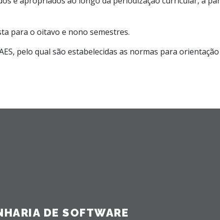
dos e apropriados ao longo da periodização curricular, a pa
ista para o oitavo e nono semestres.
AES, pelo qual são estabelecidas as normas para orientaçã
ENHARIA DE SOFTWARE