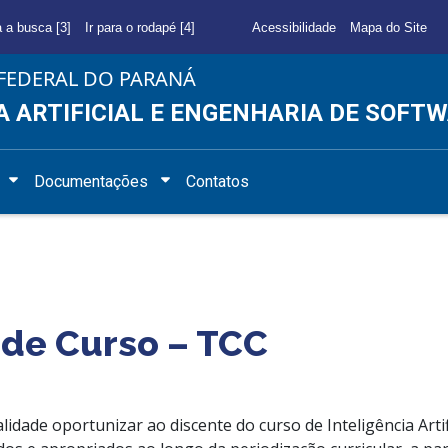
a a busca [3]
Ir para o rodapé [4]
Acessibilidade
Mapa do Site
FEDERAL DO PARANÁ
A ARTIFICIAL E ENGENHARIA DE SOFT
Documentações
Contatos
 de Curso – TCC
lidade oportunizar ao discente do curso de Inteligência Arti