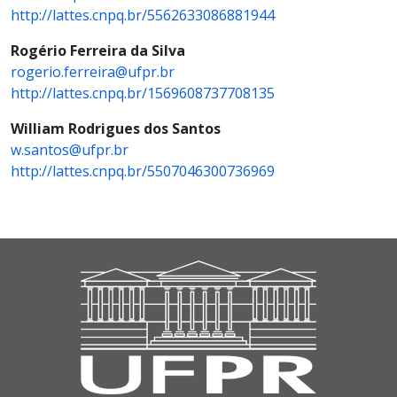
http://lattes.cnpq.br/5562633086881944
Rogério Ferreira da Silva
rogerio.ferreira@ufpr.br
http://lattes.cnpq.br/1569608737708135
William Rodrigues dos Santos
w.santos@ufpr.br
http://lattes.cnpq.br/5507046300736969