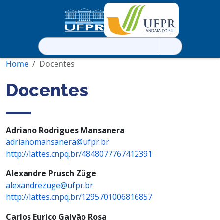
Pesquisar
por:
Home
Docentes
Docentes
Adriano Rodrigues Mansanera
adrianomansanera@ufpr.br
http://lattes.cnpq.br/4848077767412391
Alexandre Prusch Züge
alexandrezuge@ufpr.br
http://lattes.cnpq.br/1295701006816857
Carlos Eurico Galvão Rosa