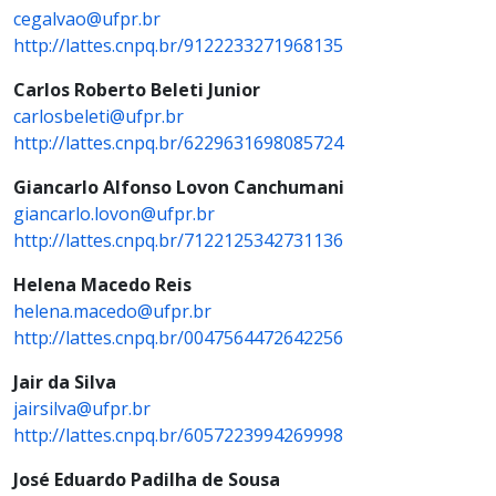
cegalvao@ufpr.br
http://lattes.cnpq.br/9122233271968135
Carlos Roberto Beleti Junior
carlosbeleti@ufpr.br
http://lattes.cnpq.br/6229631698085724
Giancarlo Alfonso Lovon Canchumani
giancarlo.lovon@ufpr.br
http://lattes.cnpq.br/7122125342731136
Helena Macedo Reis
helena.macedo@ufpr.br
http://lattes.cnpq.br/0047564472642256
Jair da Silva
jairsilva@ufpr.br
http://lattes.cnpq.br/6057223994269998
José Eduardo Padilha de Sousa