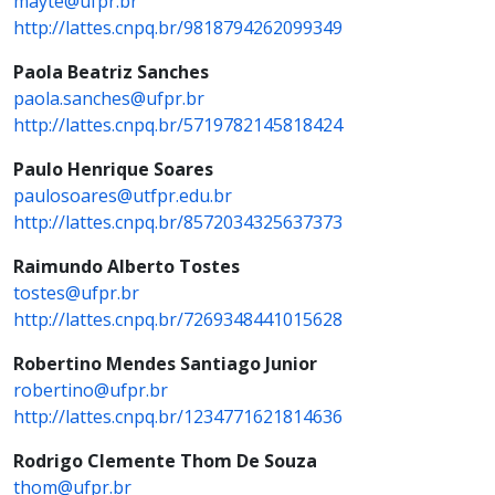
mayte@ufpr.br
http://lattes.cnpq.br/9818794262099349
Paola Beatriz Sanches
paola.sanches@ufpr.br
http://lattes.cnpq.br/5719782145818424
Paulo Henrique Soares
paulosoares@utfpr.edu.br
http://lattes.cnpq.br/8572034325637373
Raimundo Alberto Tostes
tostes@ufpr.br
http://lattes.cnpq.br/7269348441015628
Robertino Mendes Santiago Junior
robertino@ufpr.br
http://lattes.cnpq.br/1234771621814636
Rodrigo Clemente Thom De Souza
thom@ufpr.br