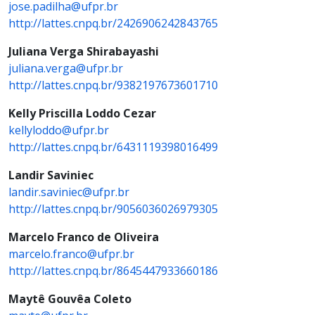
jose.padilha@ufpr.br
http://lattes.cnpq.br/2426906242843765
Juliana Verga Shirabayashi
juliana.verga@ufpr.br
http://lattes.cnpq.br/9382197673601710
Kelly Priscilla Loddo Cezar
kellyloddo@ufpr.br
http://lattes.cnpq.br/6431119398016499
Landir Saviniec
landir.saviniec@ufpr.br
http://lattes.cnpq.br/9056036026979305
Marcelo Franco de Oliveira
marcelo.franco@ufpr.br
http://lattes.cnpq.br/8645447933660186
Maytê Gouvêa Coleto