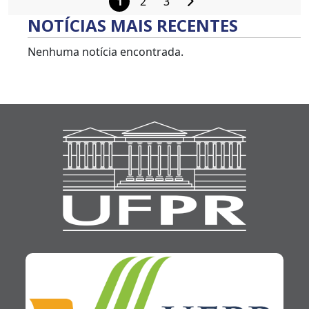
1
2
3
Paginação
NOTÍCIAS MAIS RECENTES
de
posts
Nenhuma notícia encontrada.