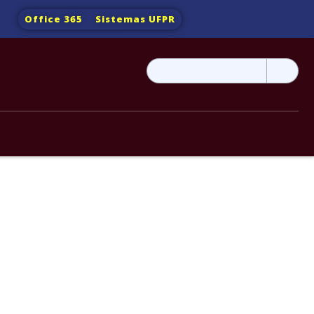
Office 365
Sistemas UFPR
Pesquisar
por: