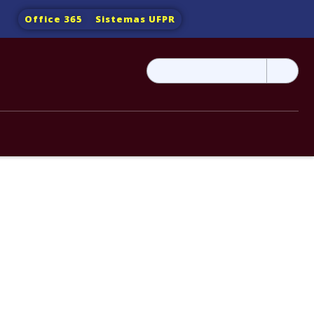
Office 365
Sistemas UFPR
Pesquisar
por: