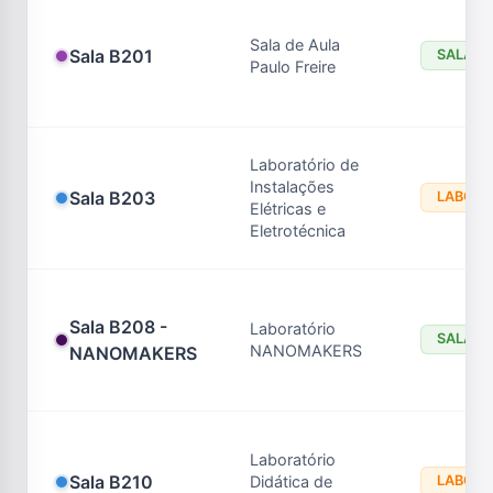
Sala de Aula
Sala B201
SALA D
Paulo Freire
Laboratório de
Instalações
Sala B203
LABORA
Elétricas e
Eletrotécnica
Sala B208 -
Laboratório
SALA D
NANOMAKERS
NANOMAKERS
Laboratório
Sala B210
Didática de
LABORA