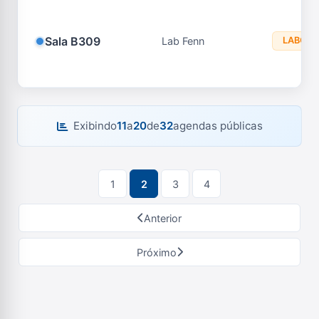
Sala B309
Lab Fenn
LABORA
Exibindo
11
a
20
de
32
agendas públicas
1
2
3
4
Anterior
Próximo