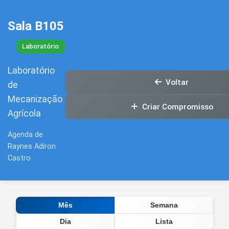
Sala B105
Laboratório
Laboratório
Voltar
de
Mecanização
Criar Compromisso
Agrícola
Agenda de
Raynes Adiron
Castro
Semana
Mês
Dia
Lista