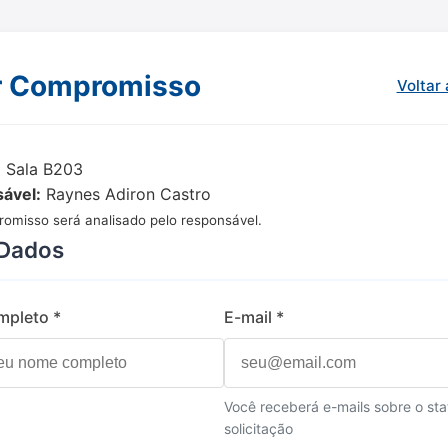
r Compromisso
Voltar 
:
Sala B203
ável:
Raynes Adiron Castro
omisso será analisado pelo responsável.
Dados
pleto *
E-mail *
Você receberá e-mails sobre o sta
solicitação