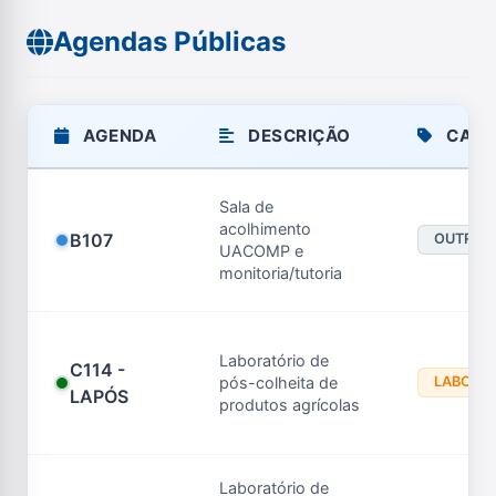
Agendas Públicas
AGENDA
DESCRIÇÃO
CATE
Sala de
acolhimento
B107
OUTROS
UACOMP e
monitoria/tutoria
Laboratório de
C114 -
pós-colheita de
LABORA
LAPÓS
produtos agrícolas
Laboratório de