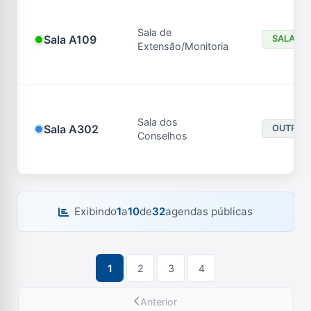
Sala de
Sala A109
SALA DE
Extensão/Monitoria
Sala dos
Sala A302
OUTROS
Conselhos
Exibindo
1
a
10
de
32
agendas públicas
1
2
3
4
Anterior