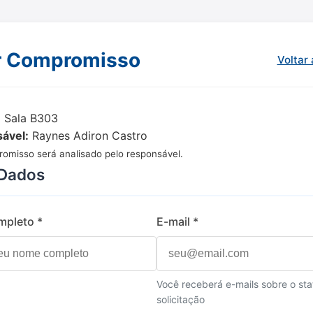
r Compromisso
Voltar 
:
Sala B303
ável:
Raynes Adiron Castro
omisso será analisado pelo responsável.
Dados
pleto *
E-mail *
Você receberá e-mails sobre o sta
solicitação