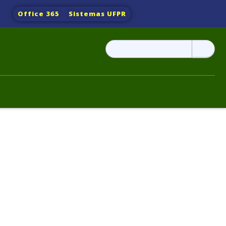
Office 365
Sistemas UFPR
Pesquisar
por: