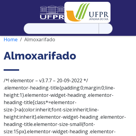
Pesquisar
por:
Home
Almoxarifado
Almoxarifado
/*! elementor – v3.7.7 – 20-09-2022 */
.elementor-heading-title{padding:0;margin:0;line-
height:1}.elementor-widget-heading .elementor-
heading-title[class*=elementor-
size-]>a{color:inherit;font-size:inherit;line-
height:inherit}.elementor-widget-heading .elementor-
heading-title.elementor-size-small{font-
size:15px}.elementor-widget-heading .elementor-