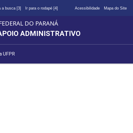
a a busca [3]
Ir para o rodapé [4]
Acessibilidade
Mapa do Site
FEDERAL DO PARANÁ
APOIO ADMINISTRATIVO
da UFPR