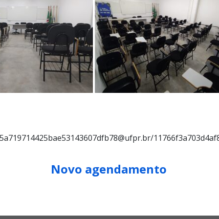
9915a719714425bae53143607dfb78@ufpr.br/11766f3a703d4af
Novo agendamento