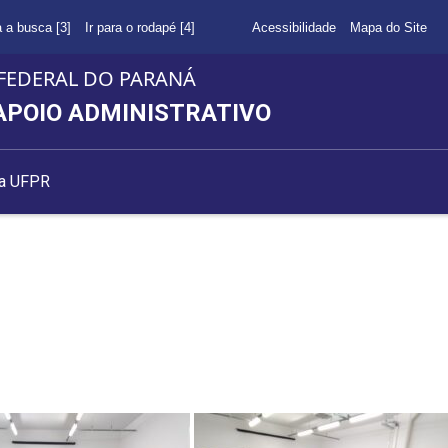
a a busca [3]
Ir para o rodapé [4]
Acessibilidade
Mapa do Site
FEDERAL DO PARANÁ
APOIO ADMINISTRATIVO
da UFPR