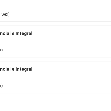
, Sex)
cial e Integral
r)
cial e Integral
r)