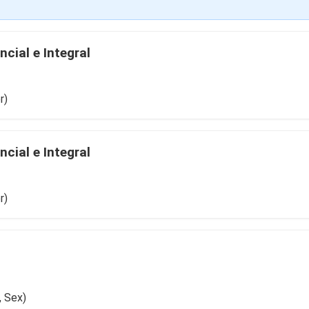
cial e Integral
r)
cial e Integral
r)
, Sex)