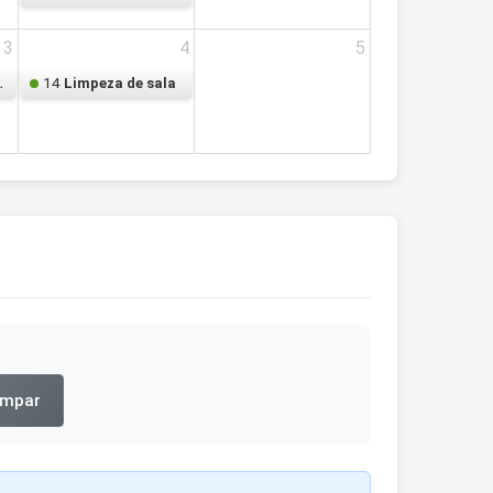
3
4
5
14
I - Marcelo
Limpeza de sala
impar