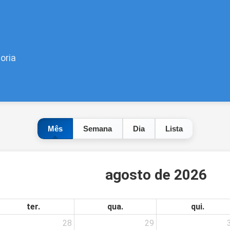
oria
Mês
Semana
Dia
Lista
agosto de 2026
ter.
qua.
qui.
28
29