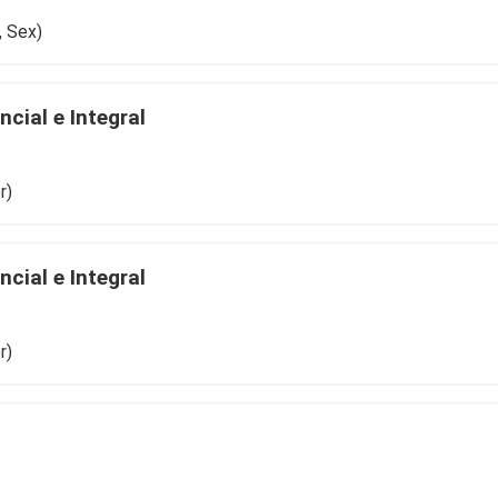
, Sex)
cial e Integral
r)
cial e Integral
r)