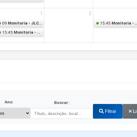
1
2
09
15:45
Monitoria - JLC062 – Cálculo Diferencial e Integral
Monitoria - Estatística 
15:45
Monitoria - Estatística I - Marcelo
Ano:
Buscar:
Filtrar
L