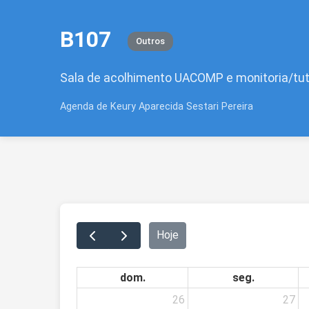
B107
Outros
Sala de acolhimento UACOMP e monitoria/tut
Agenda de Keury Aparecida Sestari Pereira
Hoje
dom.
seg.
26
27