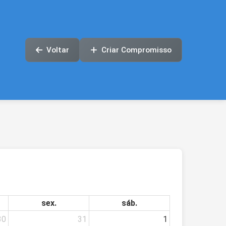
Voltar
Criar Compromisso
sex.
sáb.
30
31
1