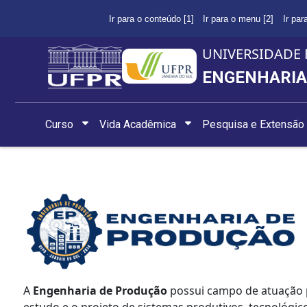
Ir para o conteúdo [1]
Ir para o menu [2]
Ir par
UNIVERSIDADE 
ENGENHARIA
Curso
Vida Acadêmica
Pesquisa e Extensão
A
Engenharia de Produção
possui campo de atuação p
estudo e o projeto de sistemas produtivos, tecnológi