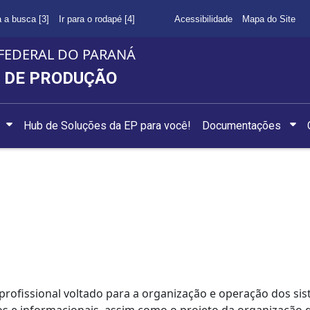
a a busca [3]
Ir para o rodapé [4]
Acessibilidade
Mapa do Site
FEDERAL DO PARANÁ
 DE PRODUÇÃO
Hub de Soluções da EP para você!
Documentações
rofissional voltado para a organização e operação dos sis
cos e informacionais, assim como o projeto da organizaçã