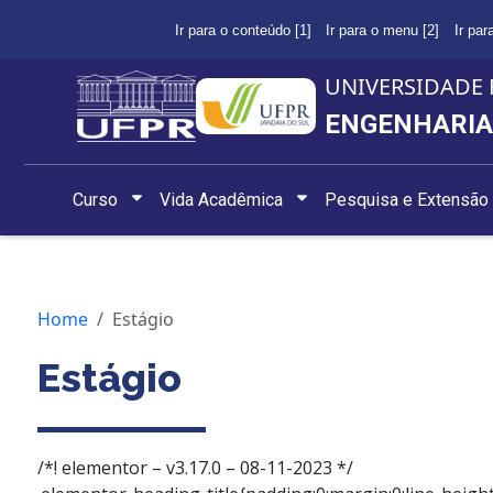
Ir para o conteúdo [1]
Ir para o menu [2]
Ir par
UNIVERSIDADE 
ENGENHARIA
Curso
Vida Acadêmica
Pesquisa e Extensão
Home
Estágio
Estágio
/*! elementor – v3.17.0 – 08-11-2023 */