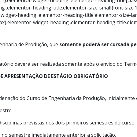
t:1}.elementor-widget-heading .elementor-heading-title[clas
ding .elementor-heading-title.elementor-size-small{font-siz
-widget-heading .elementor-heading-title.elementor-size-la
9px}.elementor-widget-heading .elementor-heading-title.elem
genharia de Produção, que
somente poderá ser cursada pe
igatório deverá ser realizada somente após o envido do Te
E APRESENTAÇÃO DE ESTÁGIO OBRIGATÓRIO
denação do Curso de Engenharia da Produção, inicialmente o
estre.
disciplinas previstas nos dois primeiros semestres do curso.
a no semestre imediatamente anterior a solicitação.