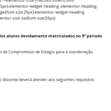
s*=elementor-size-]>a{color:inherit;font-
e:15px}.elementor-widget-heading .elementor-heading-
rge{font-size:29px}.elementor-widget-heading
entor-size-xxl{font-size:59px}
los alunos devidamente matriculados no 9° período
rmo de Compromisso de Estágio para a coordenação.
 discente deverá atender aos seguintes requisitos: