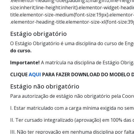
.elementor-heading-title{padding:0;margin:0;line-heigh
size:inherit;line-height:inherit}.elementor-widget-hea
title.elementor-size-medium{font-size:19px}.elementor
.elementor-heading-title.elementor-size-xl{font-size:3
Estágio obrigatório
O Estágio Obrigatório é uma disciplina do curso de En
do curso.
Importante!
A matrícula na disciplina de Estágio Obr
CLIQUE
AQUI
PARA FAZER DOWNLOAD DO MODELO D
Estágio não obrigatório
Para autorização de estágio não obrigatório pela Coor
I. Estar matriculado com a carga mínima exigida no sem
II. Ter cursado integralizado (aprovação) em 100% das 
III. Não ter reprovação em nenhuma disciplina por falt