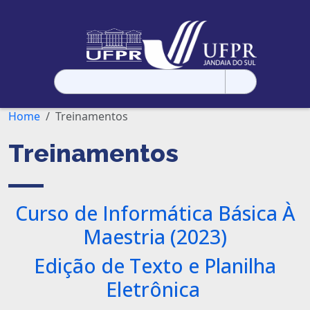
Pesquisar
por:
Home
Treinamentos
Treinamentos
Curso de Informática Básica À
Maestria (2023)
Edição de Texto e Planilha
Eletrônica