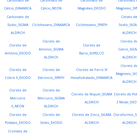
Carbonato de
Carbonato de
Carbonato de
Carbonato 
Cálcio_DINAMICA
Cálcio_NEON
Magnésio_EXODO
Magnesio_SY
Carbonato de
Citrato d
Sodio_SIGMA
Ciclohexano_DINAMICA
Ciclohexano_SYNTH
Sodio_SIG
ALDRICH
ALDRICH
Cloreto de
Cloreto d
Cloreto de
Cloreto de
Amonio_SIGMA
Calcio_SIG
Amônio_EXODO
Bario_SUPELCO
ALDRICH
ALDRICH
Cloreto d
Cloreto de
Cloreto de
Cloreto de Ferro III
Magnesio_SI
Cobre II_EXODO
Estroncio_SYNTH
Hexahidratado_DINAMICA
ALDRICH
Cloreto de
Cloreto de
Cloreto de Niquel_SIGMA
Cloreto de Pot
Mercúrio
Mercurio_SIGMA
ALDRICH
3 Molar_EX
II_NEON
ALDRICH
Cloreto de
Cloreto de
Cloreto de Zinco_SIGMA
Cloroformio_
Potássio_EXODO
Sódio_EXODO
ALDRICH
ALDRICH
Cromato de