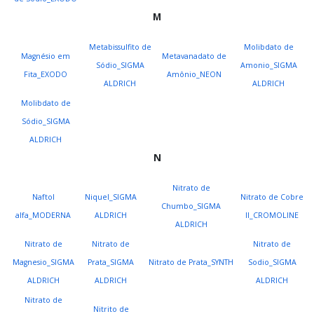
M
Metabissulfito de
Molibdato de
Magnésio em
Metavanadato de
Sódio_SIGMA
Amonio_SIGMA
Fita_EXODO
Amônio_NEON
ALDRICH
ALDRICH
Molibdato de
Sódio_SIGMA
ALDRICH
N
Nitrato de
Naftol
Niquel_SIGMA
Nitrato de Cobre
Chumbo_SIGMA
alfa_MODERNA
ALDRICH
II_CROMOLINE
ALDRICH
Nitrato de
Nitrato de
Nitrato de
Magnesio_SIGMA
Prata_SIGMA
Nitrato de Prata_SYNTH
Sodio_SIGMA
ALDRICH
ALDRICH
ALDRICH
Nitrato de
Nitrito de