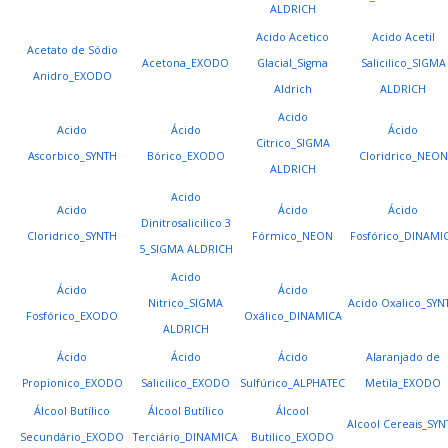
ALDRICH
Acido Acetico
Acido Acetil
Acetato de Sódio
Acetona_EXODO
Glacial_Sigma
Salicilico_SIGMA
Anidro_EXODO
Aldrich
ALDRICH
Acido
Acido
Ácido
Ácido
Citrico_SIGMA
Ascorbico_SYNTH
Bórico_EXODO
Cloridrico_NEON
ALDRICH
Acido
Acido
Ácido
Ácido
Dinitrosalicilico 3
Cloridrico_SYNTH
Fórmico_NEON
Fosfórico_DINAMI
5_SIGMA ALDRICH
Acido
Ácido
Ácido
Nitrico_SIGMA
Acido Oxalico_SYN
Fosfórico_EXODO
Oxálico_DINAMICA
ALDRICH
Ácido
Ácido
Ácido
Alaranjado de
Propionico_EXODO
Salicilico_EXODO
Sulfúrico_ALPHATEC
Metila_EXODO
Álcool Butílico
Álcool Butílico
Álcool
Alcool Cereais_SYN
Secundário_EXODO
Terciário_DINAMICA
Butilico_EXODO