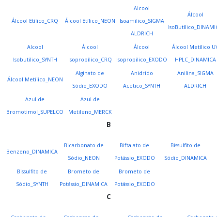
Alcool
Álcool
Álcool Etílico_CRQ
Álcool Etílico_NEON
Isoamilico_SIGMA
IsoButílico_DINAMI
ALDRICH
Alcool
Álcool
Álcool
Álcool Metílico U
Isobutilico_SYNTH
Isopropílico_CRQ
Isopropilico_EXODO
HPLC_DINAMICA
Alginato de
Anidrido
Anilina_SIGMA
Álcool Metílico_NEON
Sódio_EXODO
Acetico_SYNTH
ALDRICH
Azul de
Azul de
Bromotimol_SUPELCO
Metileno_MERCK
B
Bicarbonato de
Biftalato de
Bissulfito de
Benzeno_DINAMICA
Sódio_NEON
Potássio_EXODO
Sódio_DINAMICA
Bissulfito de
Brometo de
Brometo de
Sódio_SYNTH
Potássio_DINAMICA
Potássio_EXODO
C