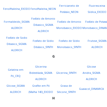
Ferricianeto de
Fluoresceina
Fenolftaleína_EXODO
Fenolftaleína_NEON
Potássio_NEON
Sódica_EXODO
Fosfato de Amonio
Formaldeido_SIGMA
Fosfato de Amonio
Fosfato de Potass
Dibasico_SIGMA
ALDRICH
Monobasico_EXODO
Monobasico_DINAM
ALDRICH
Fosfato de Sodio
Fosfato de Sódio
Fosfato de Sódio
Frutose_SIGMA
Dibasico_SIGMA
Dibásico_SYNTH
Monobasico_SYNTH
ALDRICH
ALDRICH
G
Glicerina
Glicose
Gelatina em
Bidestilada_SIGMA
Glicerina_SYNTH
Anidra_SIGMA
Pó_CRQ
ALDRICH
ALDRICH
Glicose_SIGMA
Grafite em Pó
Graxa de
Guaiacol_DINAMICA
ALDRICH
(Malha 140)_EXODO
Silicone_SYNTH
H