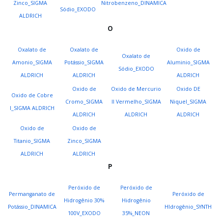
Zinco_SIGMA
Nitrobenzeno_DINAMICA
Sódio_EXODO
ALDRICH
O
Oxalato de
Oxalato de
Oxido de
Oxalato de
Amonio_SIGMA
Potássio_SIGMA
Aluminio_SIGMA
Sódio_EXODO
ALDRICH
ALDRICH
ALDRICH
Oxido de
Oxido de Mercurio
Oxido DE
Oxido de Cobre
Cromo_SIGMA
II Vermelho_SIGMA
Niquel_SIGMA
I_SIGMA ALDRICH
ALDRICH
ALDRICH
ALDRICH
Oxido de
Oxido de
Titanio_SIGMA
Zinco_SIGMA
ALDRICH
ALDRICH
P
Peróxido de
Peróxido de
Permanganato de
Peróxido de
Hidrogênio 30%
Hidrogênio
Potássio_DINAMICA
HIdrogênio_SYNTH
100V_EXODO
35%_NEON