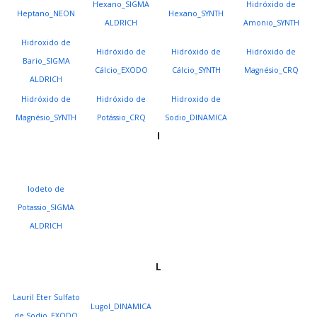
Hexano_SIGMA
Hidróxido de
Heptano_NEON
Hexano_SYNTH
ALDRICH
Amonio_SYNTH
Hidroxido de
Hidróxido de
Hidróxido de
Hidróxido de
Bario_SIGMA
Cálcio_EXODO
Cálcio_SYNTH
Magnésio_CRQ
ALDRICH
Hidróxido de
Hidróxido de
Hidroxido de
Magnésio_SYNTH
Potássio_CRQ
Sodio_DINAMICA
I
Iodeto de
Potassio_SIGMA
ALDRICH
L
Lauril Eter Sulfato
Lugol_DINAMICA
de Sodio_EXODO