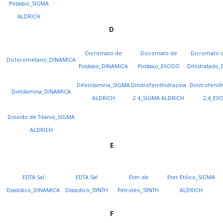
Potassio_SIGMA
ALDRICH
D
Dicromato de
Dicromato de
Dicromato 
Diclorometano_DINAMICA
Potássio_DINAMICA
Potássio_EXODO
Dihidratado
Difenilamina_SIGMA
Dinitrofenilhidrazina
Dinitrofenil
Dietilamina_DINAMICA
ALDRICH
2 4_SIGMA ALDRICH
2,4_EX
Dioxido de Titanio_SIGMA
ALDRICH
E
EDTA Sal
EDTA Sal
Eter de
Eter Etilico_SIGMA
Dissódico_DINAMICA
Dissodico_SYNTH
Petroleo_SYNTH.
ALDRICH
F