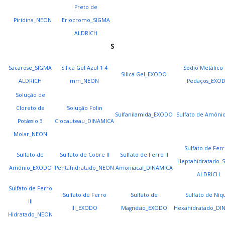
Preto de
Piridina_NEON
Eriocromo_SIGMA
ALDRICH
S
Sacarose_SIGMA
Sílica Gel Azul 1 4
Sódio Metálico
Silica Gel_EXODO
ALDRICH
mm_NEON
Pedaços_EXO
Solução de
Cloreto de
Solução Folin
Sulfanilamida_EXODO
Sulfato de Amôni
Potássio 3
Ciocauteau_DINAMICA
Molar_NEON
Sulfato de Ferro
Sulfato de
Sulfato de Cobre II
Sulfato de Ferro II
Heptahidratado_
Amônio_EXODO
Pentahidratado_NEON
Amoniacal_DINAMICA
ALDRICH
Sulfato de Ferro
Sulfato de Ferro
Sulfato de
Sulfato de Níq
III
III_EXODO
Magnésio_EXODO
Hexahidratado_DI
Hidratado_NEON