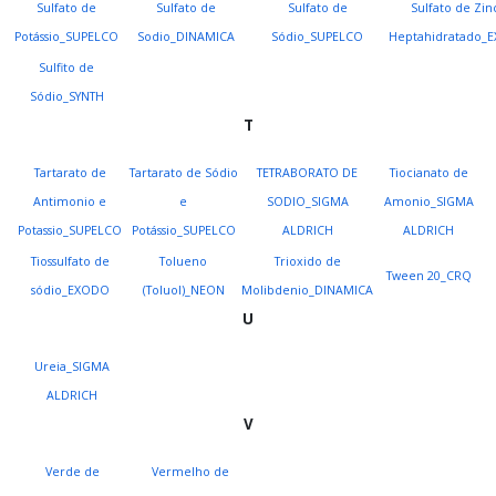
Sulfato de
Sulfato de
Sulfato de
Sulfato de Zin
Potássio_SUPELCO
Sodio_DINAMICA
Sódio_SUPELCO
Heptahidratado_
Sulfito de
Sódio_SYNTH
T
Tartarato de
Tartarato de Sódio
TETRABORATO DE
Tiocianato de
Antimonio e
e
SODIO_SIGMA
Amonio_SIGMA
Potassio_SUPELCO
Potássio_SUPELCO
ALDRICH
ALDRICH
Tiossulfato de
Tolueno
Trioxido de
Tween 20_CRQ
sódio_EXODO
(Toluol)_NEON
Molibdenio_DINAMICA
U
Ureia_SIGMA
ALDRICH
V
Verde de
Vermelho de