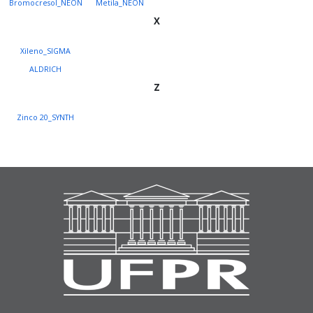
Bromocresol_NEON
Metila_NEON
X
Xileno_SIGMA
ALDRICH
Z
Zinco 20_SYNTH