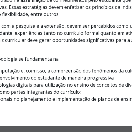
entrado na assimilação de conhecimentos pelo estudante que
vas. Essas estratégias devem enfatizar os princípios da indi
 flexibilidade, entre outros.
 com a pesquisa e a extensão, devem ser percebidos como 
dante, experiências tanto no currículo formal quanto em a
riz curricular deve gerar oportunidades significativas para 
todologia se fundamenta na:
omputação e, com isso, a compreensão dos fenômenos da cultu
esenvolvimento do estudante de maneira progressiva;
logias digitais para utilização no ensino de conceitos de 
omo partes integrantes do currículo;
ionais no planejamento e implementação de planos de ensin