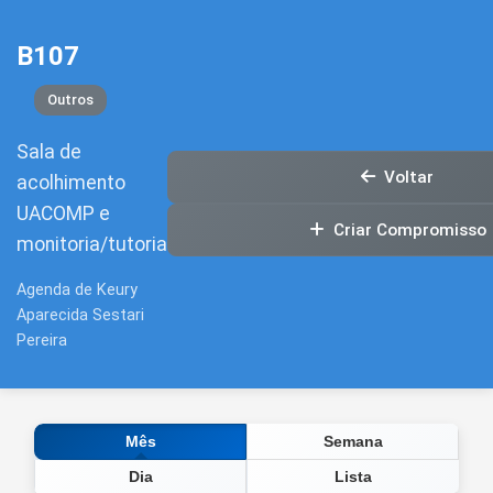
B107
Outros
Sala de
Voltar
acolhimento
UACOMP e
Criar Compromisso
monitoria/tutoria
Agenda de Keury
Aparecida Sestari
Pereira
Semana
Mês
Dia
Lista