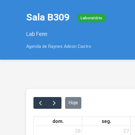
Sala B309
Laboratório
Lab Fenn
Agenda de Raynes Adiron Castro
Hoje
dom.
seg.
26
27