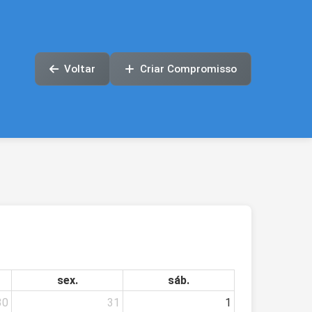
Voltar
Criar Compromisso
sex.
sáb.
30
31
1