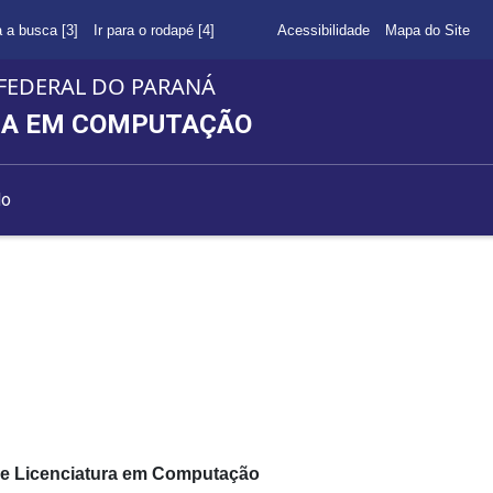
a a busca [3]
Ir para o rodapé [4]
Acessibilidade
Mapa do Site
FEDERAL DO PARANÁ
RA EM COMPUTAÇÃO
do
 de Licenciatura em Computação