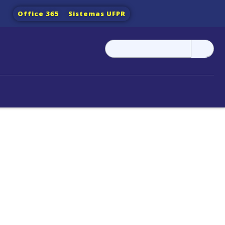
Office 365
Sistemas UFPR
Pesquisar
por: