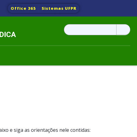
Office 365
Sistemas UFPR
Pesquisar
DICA
por:
xo e siga as orientações nele contidas: