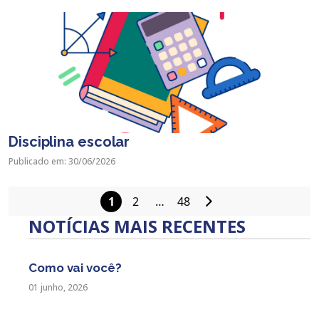
Disciplina escolar
Publicado em: 30/06/2026
1
2
…
48
Paginação
NOTÍCIAS MAIS RECENTES
de
posts
Como vai você?
01 junho, 2026