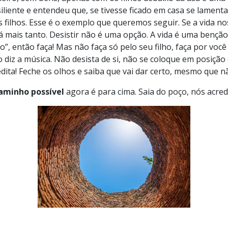
esiliente e entendeu que, se tivesse ficado em casa se lame
os filhos. Esse é o exemplo que queremos seguir. Se a vida n
á mais tanto. Desistir não é uma opção. A vida é uma bençã
ilho”, então faça! Mas não faça só pelo seu filho, faça por 
omo diz a música. Não desista de si, não se coloque em posiç
edita! Feche os olhos e saiba que vai dar certo, mesmo que n
caminho possível
agora é para cima. Saia do poço, nós acre