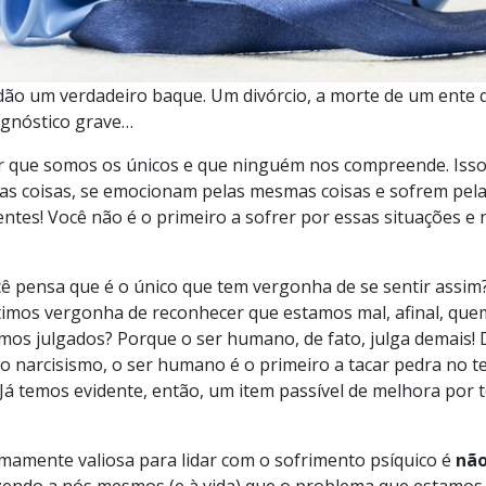
dão um verdadeiro baque. Um divórcio, a morte de um ente
agnóstico grave…
 que somos os únicos e que ninguém nos compreende. Isso
 coisas, se emocionam pelas mesmas coisas e sofrem pela
es! Você não é o primeiro a sofrer por essas situações e
cê pensa que é o único que tem vergonha de se sentir assim?
timos vergonha de reconhecer que estamos mal, afinal, que
os julgados? Porque o ser humano, de fato, julga demais! D
o narcisismo, o ser humano é o primeiro a tacar pedra no t
 Já temos evidente, então, um item passível de melhora por 
mamente valiosa para lidar com o sofrimento psíquico é
não
izendo a nós mesmos (e à vida) que o problema que estamos