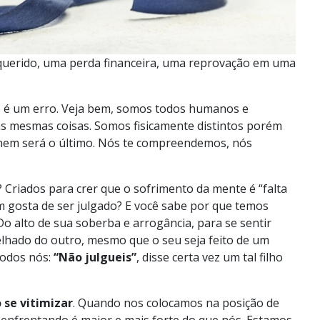
 querido, uma perda financeira, uma reprovação em uma
 é um erro. Veja bem, somos todos humanos e
s mesmas coisas. Somos fisicamente distintos porém
 nem será o último. Nós te compreendemos, nós
 Criados para crer que o sofrimento da mente é “falta
m gosta de ser julgado? E você sabe por que temos
o alto de sua soberba e arrogância, para se sentir
elhado do outro, mesmo que o seu seja feito de um
todos nós:
“Não julgueis”
, disse certa vez um tal filho
 se vitimizar
. Quando nos colocamos na posição de
 enfrentando é maior e mais forte do que nós. Estamos