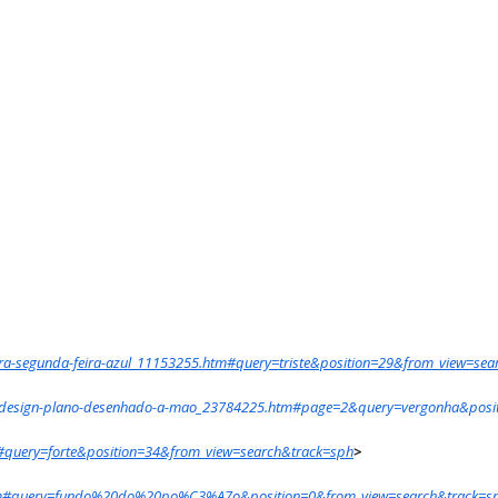
-para-segunda-feira-azul_11153255.htm#query=triste&position=29&from_view=se
ha-de-design-plano-desenhado-a-mao_23784225.htm#page=2&query=vergonha&pos
tm#query=forte&position=34&from_view=search&track=sph
>
73.htm#query=fundo%20do%20po%C3%A7o&position=0&from_view=search&track=s