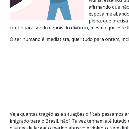
afirmando que não
esposa me abandon
plena, que precisa
continuará sendo depois do divórcio, mesmo que este lh
O ser humano é imediatista, quer tudo para ontem, inc
Veja quantas tragédias e situações difíceis passamos an
imigrado para o Brasil, não? Talvez tenham até lutad
que decide largar o marido abusivo e violento, sem din