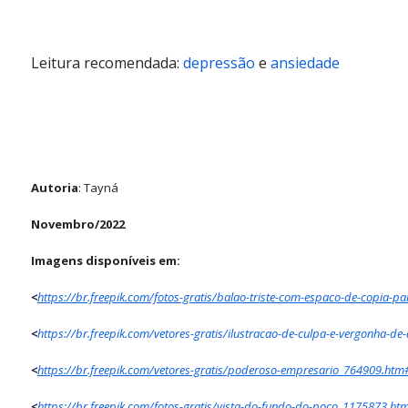
Leitura recomendada:
depressão
e
ansiedade
Autoria
: Tayná
Novembro/2022
Imagens disponíveis em:
<
https://br.freepik.com/fotos-gratis/balao-triste-com-espaco-de-copia
<
https://br.freepik.com/vetores-gratis/ilustracao-de-culpa-e-vergon
<
https://br.freepik.com/vetores-gratis/poderoso-empresario_764909.h
<
https://br.freepik.com/fotos-gratis/vista-do-fundo-do-poco_11758