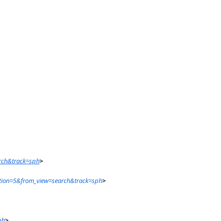
arch&track=sph
>
ition=5&from_view=search&track=sph
>
ph
>