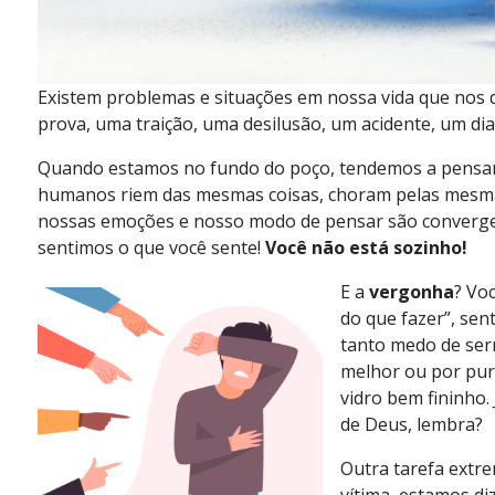
Existem problemas e situações em nossa vida que nos 
prova, uma traição, uma desilusão, um acidente, um di
Quando estamos no fundo do poço, tendemos a pensar
humanos riem das mesmas coisas, choram pelas mesmas
nossas emoções e nosso modo de pensar são convergent
sentimos o que você sente!
Você não está sozinho!
E a
vergonha
? Vo
do que fazer”, sen
tanto medo de serm
melhor ou por pur
vidro bem fininho.
de Deus, lembra?
Outra tarefa extre
vítima, estamos d