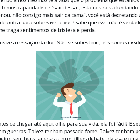
 temos capacidade de “sair dessa”, estamos nos afundando 
ou, não consigo mais sair da cama”, você está decretando 
 de outra para sobreviver e você sabe que isso não é verdad
e traga sentimentos de tristeza e perda.
lusive a cessação da dor. Não se subestime, nós somos
resi
tes de chegar até aqui, olhe para sua vida, ela foi fácil? E 
o em guerras. Talvez tenham passado fome. Talvez tenham p
heiro, sem bens, apenas com os filhos debaixo da asa e uma e