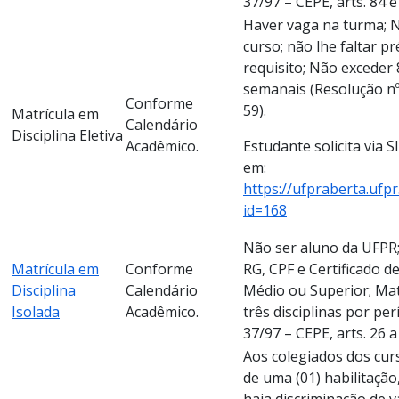
37/97 – CEPE, arts. 84 e 
Haver vaga na turma; N
curso; não lhe faltar pr
requisito; Não exceder 
semanais (Resolução nº 
Conforme
59).
Matrícula em
Calendário
Disciplina Eletiva
Acadêmico.
Estudante solicita via S
em:
https://ufpraberta.ufp
id=168
Não ser aluno da UFPR;
Matrícula em
Conforme
RG, CPF e Certificado 
Disciplina
Calendário
Médio ou Superior; Ma
Isolada
Acadêmico.
três disciplinas por per
37/97 – CEPE, arts. 26 a 
Aos colegiados dos cu
de uma (01) habilitação
haja discriminação de 