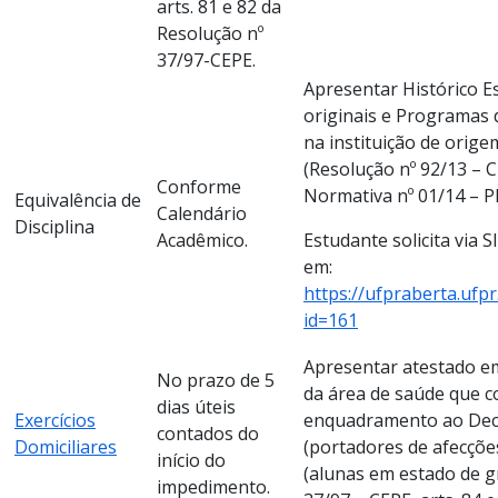
arts. 81 e 82 da
Resolução nº
37/97-CEPE.
Apresentar Histórico Es
originais e Programas d
na instituição de orig
(Resolução nº 92/13 – 
Conforme
Normativa nº 01/14 – 
Equivalência de
Calendário
Disciplina
Acadêmico.
Estudante solicita via S
em:
https://ufpraberta.ufp
id=161
Apresentar atestado em
No prazo de 5
da área de saúde que 
dias úteis
Exercícios
enquadramento ao Decr
contados do
Domiciliares
(portadores de afecções
início do
(alunas em estado de gr
impedimento.