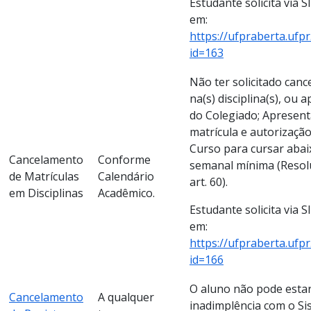
Estudante solicita via S
em:
https://ufpraberta.ufp
id=163
Não ter solicitado can
na(s) disciplina(s), ou
do Colegiado; Apresen
matrícula e autorizaçã
Curso para cursar abai
Cancelamento
Conforme
semanal mínima (Resolu
de Matrículas
Calendário
art. 60).
em Disciplinas
Acadêmico.
Estudante solicita via S
em:
https://ufpraberta.ufp
id=166
O aluno não pode estar
Cancelamento
A qualquer
inadimplência com o Sis