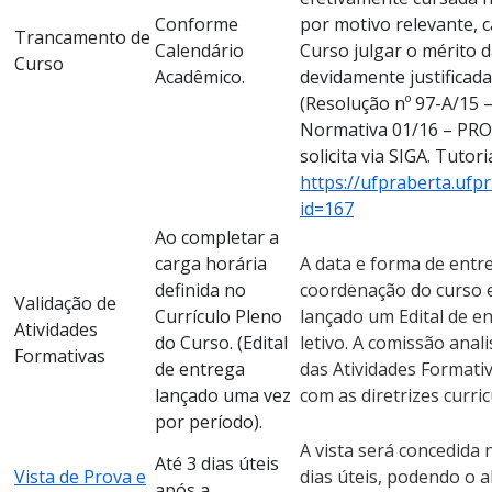
Conforme
por motivo relevante, 
Trancamento de
Calendário
Curso julgar o mérito da
Curso
Acadêmico.
devidamente justificad
(Resolução nº 97-A/15 
Normativa 01/16 – PRO
solicita via SIGA. Tutori
https://ufpraberta.ufp
id=167
Ao completar a
carga horária
A data e forma de entre
definida no
coordenação do curso e
Validação de
Currículo Pleno
lançado um Edital de e
Atividades
do Curso. (Edital
letivo. A comissão anal
Formativas
de entrega
das Atividades Formati
lançado uma vez
com as diretrizes curri
por período).
A vista será concedida
Até 3 dias úteis
Vista de Prova e
dias úteis, podendo o a
após a