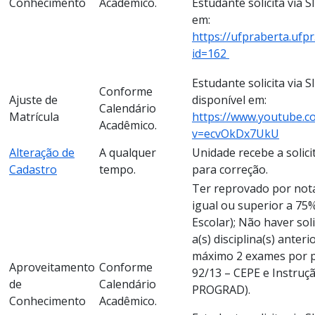
Conhecimento
Acadêmico.
Estudante solicita via S
em:
https://ufpraberta.ufp
id=162
Estudante solicita via S
Conforme
Ajuste de
disponível em:
Calendário
Matrícula
https://www.youtube.c
Acadêmico.
v=ecvOkDx7UkU
Alteração de
A qualquer
Unidade recebe a solic
Cadastro
tempo.
para correção.
Ter reprovado por not
igual ou superior a 75
Escolar); Não haver sol
a(s) disciplina(s) anter
máximo 2 exames por p
Aproveitamento
Conforme
92/13 – CEPE e Instruç
de
Calendário
PROGRAD).
Conhecimento
Acadêmico.