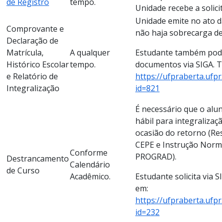
de Registro
tempo.
Unidade recebe a solici
Unidade emite no ato da
Comprovante e
não haja sobrecarga d
Declaração de
Matrícula,
A qualquer
Estudante também pode 
Histórico Escolar
tempo.
documentos via SIGA. T
e Relatório de
https://ufpraberta.ufp
Integralização
id=821
É necessário que o al
hábil para integralizaç
ocasião do retorno (Re
CEPE e Instrução Norma
Conforme
PROGRAD).
Destrancamento
Calendário
de Curso
Acadêmico.
Estudante solicita via S
em:
https://ufpraberta.ufp
id=232