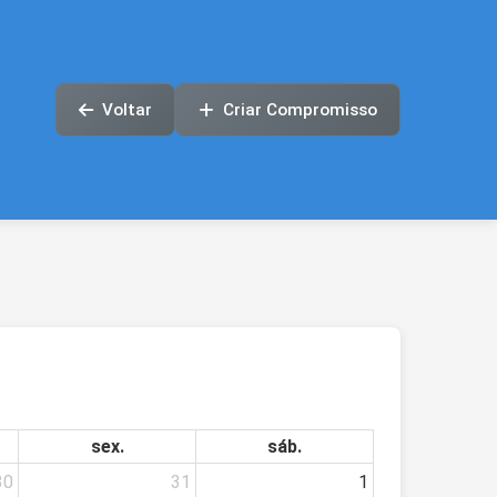
Voltar
Criar Compromisso
sex.
sáb.
30
31
1