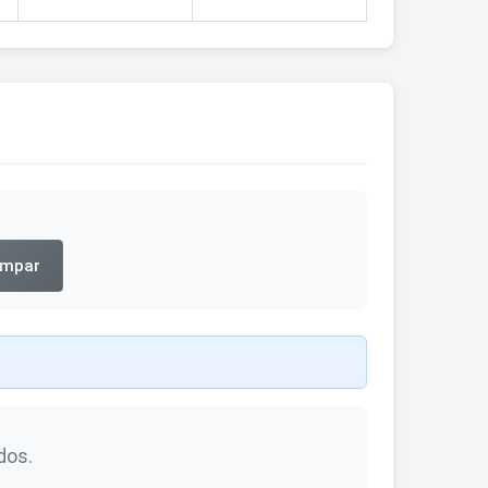
impar
dos.