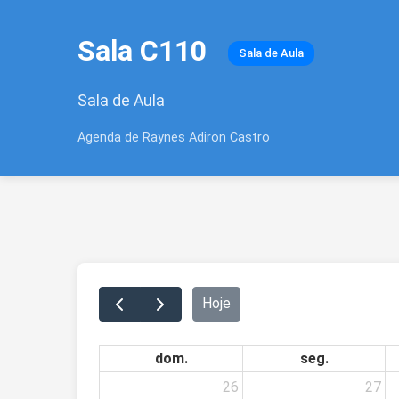
Sala C110
Sala de Aula
Sala de Aula
Agenda de Raynes Adiron Castro
Hoje
dom.
seg.
26
27