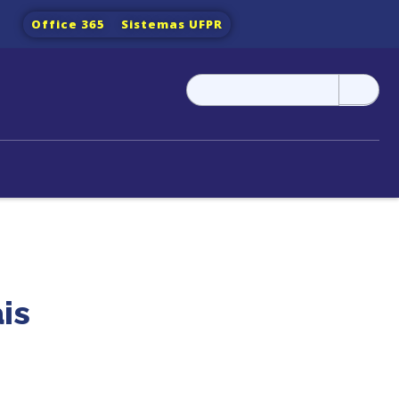
Office 365
Sistemas UFPR
Pesquisar
por:
is