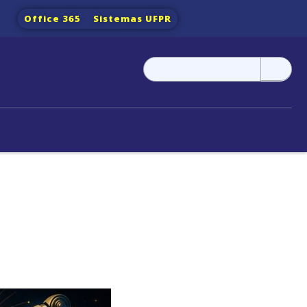
Office 365
Sistemas UFPR
Pesquisar
por: