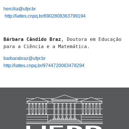
hercilia@ufpr.br
http://lattes.cnpq.br/6902808363799194
Bárbara Cândido Braz
, Doutora em Educação
para a Ciência e a Matemática.
barbarabraz@ufpr.br
http://lattes.cnpq.br/9744720063478294