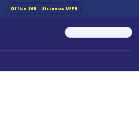
Office 365
Sistemas UFPR
Pesquisar
por: