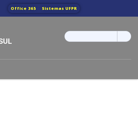
Office 365
Sistemas UFPR
Pesquisar
SUL
por: