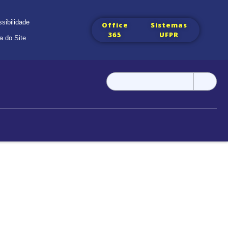
sibilidade
Office
Sistemas
365
UFPR
 do Site
Pesquisar
por: