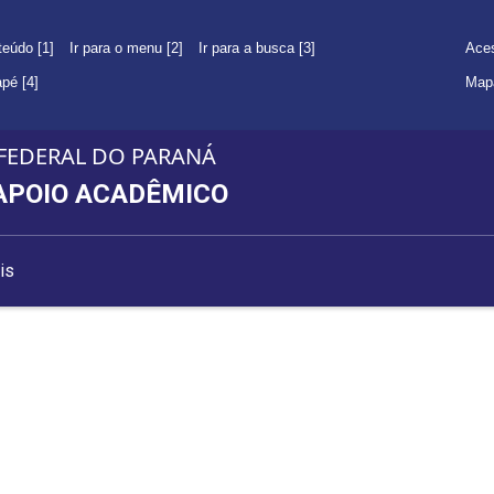
teúdo [1]
Ir para o menu [2]
Ir para a busca [3]
Aces
apé [4]
Mapa
FEDERAL DO PARANÁ
APOIO ACADÊMICO
is