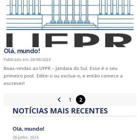
Olá, mundo!
Publicado em: 26/06/2024
Boas-vindas ao UFPR – Jandaia do Sul. Esse é o seu
primeiro post. Edite-o ou exclua-o, e então comece a
escrever!
1
2
Paginação
NOTÍCIAS MAIS RECENTES
de
posts
Olá, mundo!
26 junho, 2024