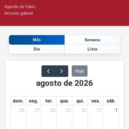
Agenda de Fabio
Antonio gabriel
Semana
Mês
Dia
Lista
Hoje
agosto de 2026
dom.
seg.
ter.
qua.
qui.
sex.
sáb.
26
27
28
29
30
31
1