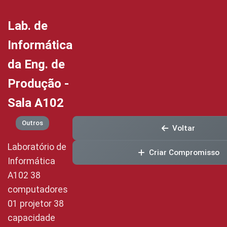
Lab. de
Informática
da Eng. de
Produção -
Sala A102
Outros
Voltar
Laboratório de
Criar Compromisso
Informática
A102 38
computadores
01 projetor 38
capacidade