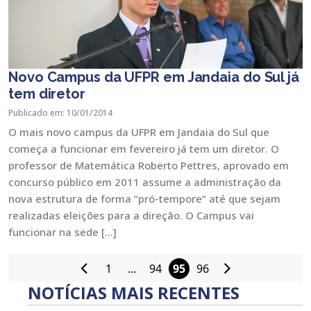
Novo Campus da UFPR em Jandaia do Sul já
tem diretor
Publicado em: 10/01/2014
O mais novo campus da UFPR em Jandaia do Sul que
começa a funcionar em fevereiro já tem um diretor. O
professor de Matemática Roberto Pettres, aprovado em
concurso público em 2011 assume a administração da
nova estrutura de forma “pró-tempore” até que sejam
realizadas eleições para a direção. O Campus vai
funcionar na sede […]
1
…
94
95
96
Paginação
NOTÍCIAS MAIS RECENTES
de