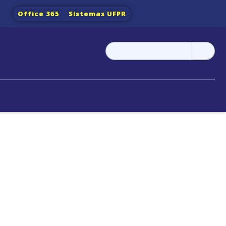
Office 365
Sistemas UFPR
Pesquisar
por: