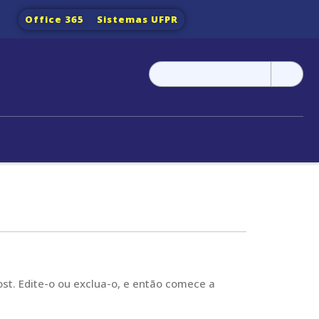
Office 365
Sistemas UFPR
Pesquisar
por:
ost. Edite-o ou exclua-o, e então comece a