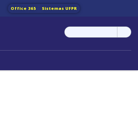
Office 365
Sistemas UFPR
Pesquisar
por: