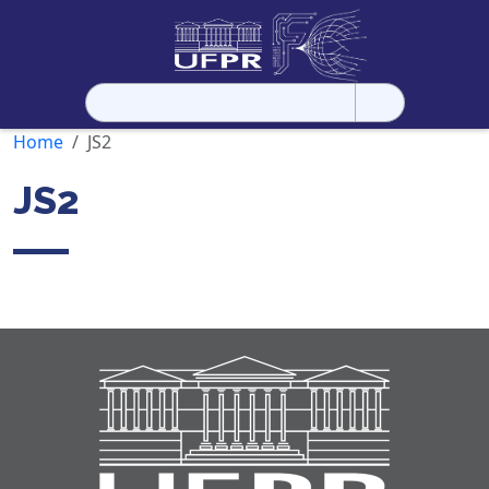
Pesquisar
por:
Home
JS2
JS2