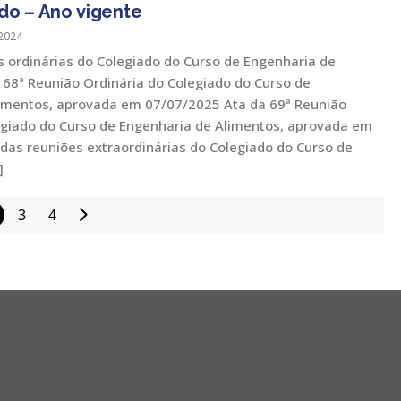
do – Ano vigente
2024
s ordinárias do Colegiado do Curso de Engenharia de
 68ª Reunião Ordinária do Colegiado do Curso de
imentos, aprovada em 07/07/2025 Ata da 69ª Reunião
egiado do Curso de Engenharia de Alimentos, aprovada em
das reuniões extraordinárias do Colegiado do Curso de
]
3
4
Paginação
de
posts