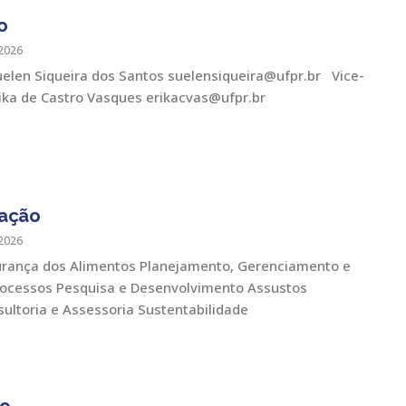
o
2026
elen Siqueira dos Santos suelensiqueira@ufpr.br Vice-
ika de Castro Vasques erikacvas@ufpr.br
uação
2026
urança dos Alimentos Planejamento, Gerenciamento e
rocessos Pesquisa e Desenvolvimento Assustos
sultoria e Assessoria Sustentabilidade
so