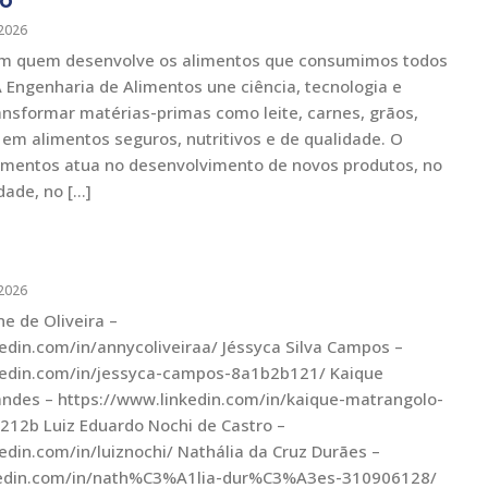
2026
em quem desenvolve os alimentos que consumimos todos
 Engenharia de Alimentos une ciência, tecnologia e
ansformar matérias-primas como leite, carnes, grãos,
 em alimentos seguros, nutritivos e de qualidade. O
imentos atua no desenvolvimento de novos produtos, no
dade, no […]
2026
e de Oliveira –
edin.com/in/annycoliveiraa/ Jéssyca Silva Campos –
kedin.com/in/jessyca-campos-8a1b2b121/ Kaique
ndes – https://www.linkedin.com/in/kaique-matrangolo-
12b Luiz Eduardo Nochi de Castro –
edin.com/in/luiznochi/ Nathália da Cruz Durães –
nkedin.com/in/nath%C3%A1lia-dur%C3%A3es-310906128/