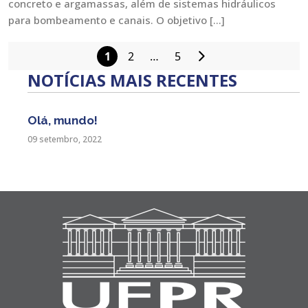
concreto e argamassas, além de sistemas hidráulicos
para bombeamento e canais. O objetivo […]
1
2
…
5
Paginação
NOTÍCIAS MAIS RECENTES
de
posts
Olá, mundo!
09 setembro, 2022