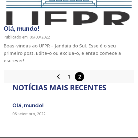
Olá, mundo!
Publicado em: 06/09/2022
Boas-vindas ao UFPR – Jandaia do Sul. Esse é o seu
primeiro post. Edite-o ou exclua-o, e então comece a
escrever!
1
2
Paginação
NOTÍCIAS MAIS RECENTES
de
posts
Olá, mundo!
06 setembro, 2022