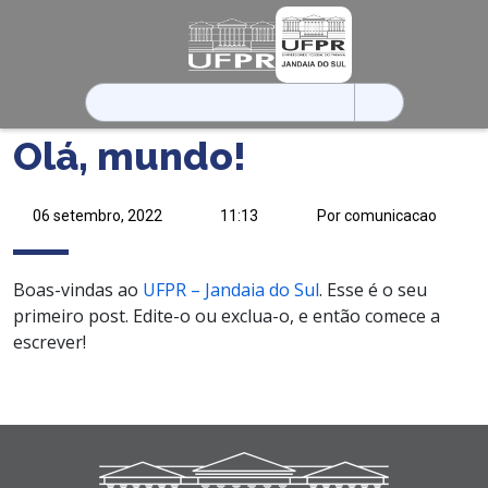
Pesquisar
por:
Olá, mundo!
06 setembro, 2022
11:13
Por comunicacao
Boas-vindas ao
UFPR – Jandaia do Sul
. Esse é o seu
primeiro post. Edite-o ou exclua-o, e então comece a
escrever!