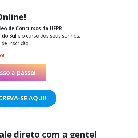
nline!
leo de Concursos da UFPR
.
 do Sul
e o curso dos seus sonhos.
 de inscrição.
6!
sso a passo!
REVA-SE AQUI!
le direto com a gente!