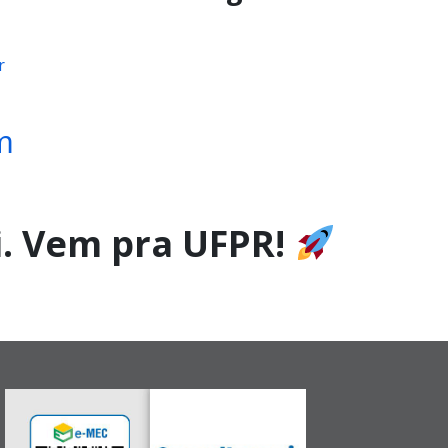
r
m
i. Vem pra UFPR!