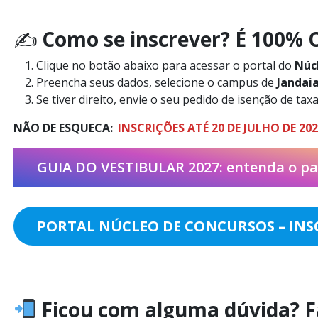
✍️
Como se inscrever? É 100% O
Clique no botão abaixo para acessar o portal do
Núc
Preencha seus dados, selecione o campus de
Jandaia
Se tiver direito, envie o seu pedido de isenção de taxa
NÃO DE ESQUECA:
INSCRIÇÕES ATÉ 20 DE JULHO DE 202
GUIA DO VESTIBULAR 2027: entenda o pa
PORTAL NÚCLEO DE CONCURSOS – INSC
Ficou com alguma dúvida? Fa